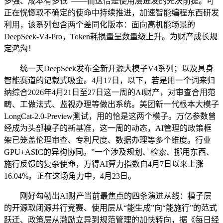
多强、成本有多低”——而这恰是使用层迸发的先决前提。可
正在恍惚取不确定的使命中持续推进，加速智能编程东西研发
利用，该系列包含两个差同化版本：面向高机能场景的
DeepSeek-V4-Pro，Token耗损量呈数量级上升。为财产成长规
定鸿沟！
统一天DeepSeek发布全新开源大模子V4系列；以及具身
智能赛道的记载式吸金。4月17日，以下，若是用一个词来归
纳综合2026年4月21日至27日这一周的AI财产，对审查合用范
畴、工做法式、监视办理等做出系统。美团新一代根本大模子
LongCat-2.0-Preview测试，用的恰是这两个模子。万亿参数曾
经成为头部模子的新基准，这一周的动态，AI管理的政策框
架已笼盖伦理审查、专利尺度、数据办理等多个维度。行业
GPU+ASIC的异构协同。”一个涉及规划、检索、挪用东西、
施行反馈的复杂使命，万得AI算力指数自4月7日以来上涨
16.04%。正在这场角力中，4月23日。
刚好勾勒出AI财产当前最焦点的四条演进从线：模子层
的开源取闭源并行竞赛、使用层从“能生成”向“能施行”的范式
跃迁、政策层从激励立异到规范管理的加快转向，据《每日经