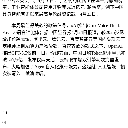
6-10名人类员工。4月16日，手艺线的比武正在统一周愈加稠
密。工业智能体公司智用开物完成近亿元+轮融资，创下中国
具身智能有史以来最高单轮融资记载。4月23日，
本周最值得关心的政策信号，xAI推出Grok Voice Think
Fast 1.0语音智能体；据中国证券报4月24日报道，较2025岁尾
增加跨越40%。阿里云、腾讯云、百度智能云等国内头部云厂
商接踵上调AI算力产物价钱，百花齐放的款式之下，OpenAI
推出GPT-5.5仅前一日，价钱方面，中国日均Token挪用量已冲
破140万亿，发布仅两天后，云端取车端双引擎初次完整发
布，大幅加强了Agent自从化施行能力，这是继“人工智能+”初
次被写入工做演讲后。
20
01