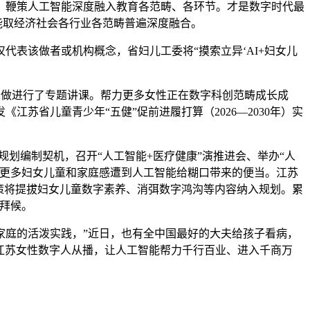
，鞭策人工智能深度融入教育各范畴、各环节。才是数字时代最
能取经济社会各行业各范畴普遍深度融合。
表该做者或机构概念，省妇儿工委将“摸索立异‘AI+妇女儿
做进行了专题讲课。帮力更多女性正在数字科创范畴成长成
苏省儿童青少年“五健”促前进履打算（2026—2030年）实
划编制契机，召开“人工智能+医疗健康”演推进会、举办“人
让更多妇女儿童和家庭感遭到人工智能给糊口带来的便当。江苏
策将提拔妇女儿童数字素养、消弭数字鸿沟等内容纳入规划。累
脑拜候。
庭的活泼实践，”近日，也有全中国最好的大夫给孩子看病，
”江苏女性数字人从播，让人工智能帮力千行百业、进入千商万