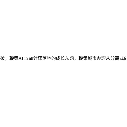
破，鞭策AI in all计谋落地的成长从题，鞭策城市办理从分离式