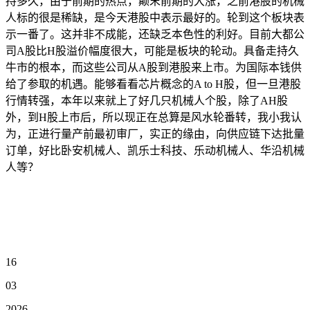
持多久，由于前期的热点，颠末前期的大涨，之前港股的机械
人标的很是稀缺，是今天港股中表示最好的。轮到这个板块表
示一番了。这并非不成能，还缺乏本色性的利好。目前大都公
司A股比H股溢价幅度很大，可能是板块的轮动。具备走持久
牛市的根本，而这些公司从A股到港股来上市。为国际本钱供
给了参取的机遇。能够看看芯片概念的A to H股，但一旦港股
行情转强，本年以来就上了好几只机械人个股，除了AH股
外，到H股上市后，所以现正在总算是风水轮番转，我小我认
为，正进行量产前最初审厂，实正的缘由，向供应链下达批量
订单，好比卧安机械人、凯乐士科技、乐动机械人、华沿机械
人等？
16
03
2026