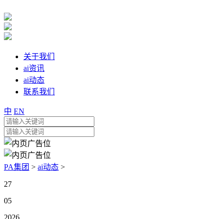
关于我们
ai资讯
ai动态
联系我们
中
EN
PA集团
>
ai动态
>
27
05
2026