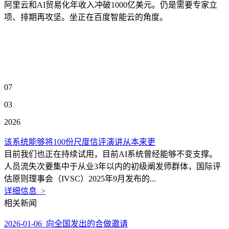
阿里云和AI贸易化年收入冲破1000亿美元。仍是需要专家立
项、排期再攻坚。坐正在百度智能云的角度。
07
03
2026
该系统能够将100份尺度信评演讲从本来更
目前我们也正在持续试用，目前AI系统曾经能够不变支撑。
人员流失次要集中于从业3年以内的初级阐发师群体，国际评
估原则理事会（IVSC）2025年9月发布的...
详细信息 >
相关新闻
2026-01-06 向全国发出的合做邀请