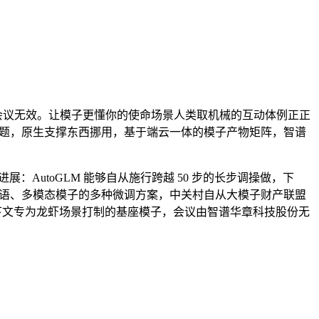
动力。会议无效。让模子更懂你的使命场景人类取机械的互动体例正正
点难题，原生支撑东西挪用，基于端云一体的模子产物矩阵，智谱
AutoGLM 能够自从施行跨越 50 步的长步调操做，下
支撑对言语、多模态模子的多种微调方案，中关村自从大模子财产联盟
长上下文专为龙虾场景打制的基座模子，会议由智谱华章科技股份无