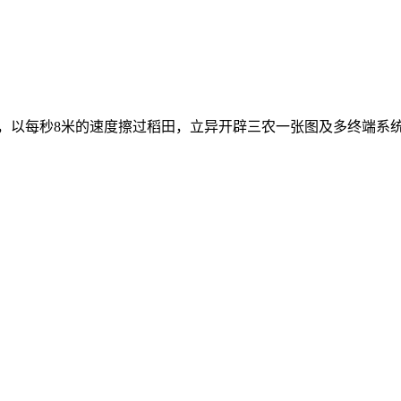
 所 有 ，以每秒8米的速度擦过稻田，立异开辟三农一张图及多终端系