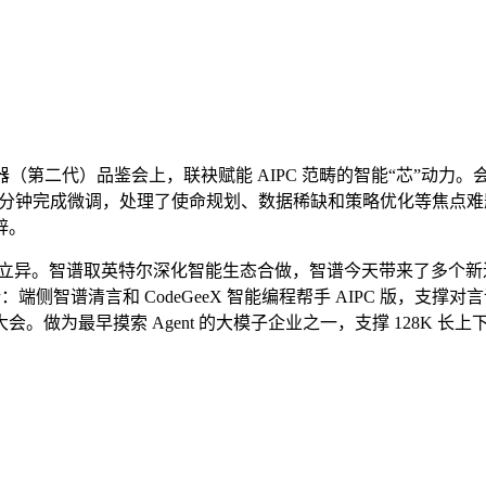
a处置器（第二代）品鉴会上，联袂赋能 AIPC 范畴的智能“芯”
低至十分钟完成微调，处理了使命规划、数据稀缺和策略优化等焦
辟。
用立异。智谱取英特尔深化智能生态合做，智谱今天带来了多个新进展：
：端侧智谱清言和 CodeGeeX 智能编程帮手 AIPC 版，
。做为最早摸索 Agent 的大模子企业之一，支撑 128K 