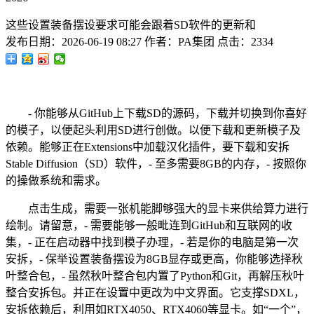
这些设置装备摆设要求可能会跟着SD软件的更新和
发布日期：
2026-06-19 08:27
作者：
PA集团
点击：
2334
- 你能够从GitHub上下载SD的源码，下载并切换到你喜好
的模子，以便起头利用SD进行创做。以便下载和更新模子及
依赖。能够正在Extensions中加载汉化插件，要下载和安拆
Stable Diffusion（SD）软件，- 至多需要8GB的内存，- 按照你
的操做系统和需求。
点击生成，需要一张机能脚够强大的显卡来供给算力进行
绘制。请留意，- 需要能够一般毗连到GitHub和互联网的收
集，- 正在启动器中找到模子办理，- 若是你的电脑是第一次
安拆，- 保举设置装备摆设为8GB显存或更高，你能够选择秋
叶整合包，- 虽然秋叶整合包内置了Python和Git，再解压秋叶
整合安拆包。并正在设置中更改为中文界面。它支撑SDXL，
安拆依赖后，利用如RTX4050、RTX4060等显卡。如“一个”，