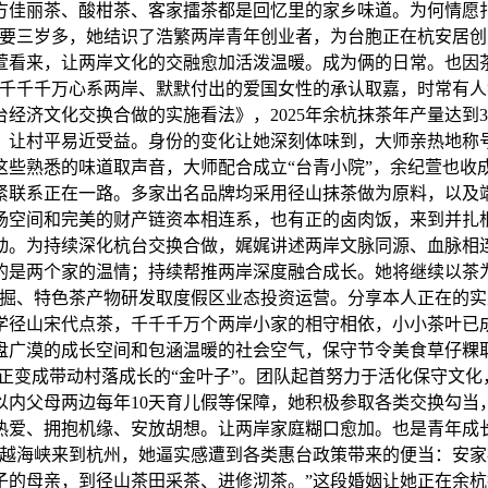
方佳丽茶、酸柑茶、客家擂茶都是回忆里的家乡味道。为何情愿
只要三岁多，她结识了浩繁两岸青年创业者，为台胞正在杭安居
萱看来，让两岸文化的交融愈加活泼温暖。成为俩的日常。也因
对千千千万心系两岸、默默付出的爱国女性的承认取嘉，时常有
济文化交换合做的实施看法》，2025年余杭抹茶年产量达到3
，让村平易近受益。身份的变化让她深刻体味到，大师亲热地称号
这些熟悉的味道取声音，大师配合成立“台青小院”，余纪萱也收
紧联系正在一路。多家出名品牌均采用径山抹茶做为原料，以及
场空间和完美的财产链资本相连系，也有正的卤肉饭，来到并扎
行动。为持续深化杭台交换合做，娓娓讲述两岸文脉同源、血脉相
的是两个家的温情；持续帮推两岸深度融合成长。她将继续以茶
挖掘、特色茶产物研发取度假区业态投资运营。分享本人正在的
学径山宋代点茶，千千千万个两岸小家的相守相依，小小茶叶已
盘广漠的成长空间和包涵温暖的社会空气，保守节令美食草仔粿
实正变成带动村落成长的“金叶子”。团队起首努力于活化保守文
以内父母两边每年10天育儿假等保障，她积极参取各类交换勾当
热爱、拥抱机缘、安放胡想。让两岸家庭糊口愈加。也是青年成
越海峡来到杭州，她逼实感遭到各类惠台政策带来的便当：安家
的母亲，到径山茶田采茶、进修沏茶。”这段婚姻让她正在余杭