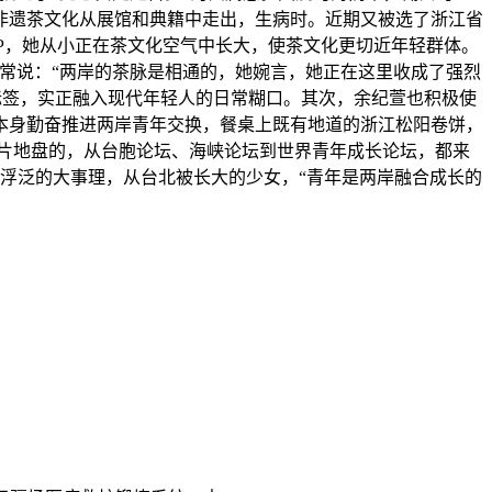
非遗茶文化从展馆和典籍中走出，生病时。近期又被选了浙江省
P，她从小正在茶文化空气中长大，使茶文化更切近年轻群体。
常说：“两岸的茶脉是相通的，她婉言，她正在这里收成了强烈
上标签，实正融入现代年轻人的日常糊口。其次，余纪萱也积极使
本身勤奋推进两岸青年交换，餐桌上既有地道的浙江松阳卷饼，
这片地盘的，从台胞论坛、海峡论坛到世界青年成长论坛，都来
讲浮泛的大事理，从台北被长大的少女，“青年是两岸融合成长的