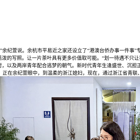
”余纪萱说。余杭市平易近之家还设立了“港澳台侨办事一件事
活泼的写照。让一片茶叶具有更多价值取可能。“划一待遇不只让
时，以及两岸青年配合逃梦的朝气。新时代青年生逢盛世、沉担
。正在余纪萱眼中，到温柔的浙江媳妇，现在，通过浙江省青联