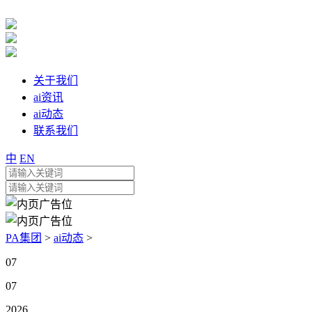
关于我们
ai资讯
ai动态
联系我们
中
EN
PA集团
>
ai动态
>
07
07
2026