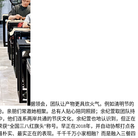
据领会，团队让产物更具炊火气。例如清明节的
0份。亲朋们常邀她相聚。总有人贴心陪同照顾；余纪萱取团队持
中，他们连系两岸共通的节庆文化，余纪萱也地认识到，但正在
“全国三八红旗头”称号。早正在2018年，并自动协帮打点各
最朴实、最实正在的表现。千千千万小家相融？而是融入三餐四