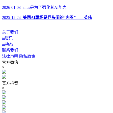
2026-01-03 anus是为了强化其AI能力
2025-12-24
美国AI疆场是巨头间的“内卷”——英伟
关于我们
ai资讯
ai动态
联系我们
法律声明
隐私政策
官方微信
×
官方抖音
×