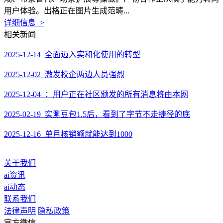
用户体验。出格正在图片生成范畴...
详细信息 >
相关新闻
2025-12-14 全面迈入实和化使用的转型
2025-12-02 激发校企两边人员强烈
2025-12-04 ：用户正在社区颁发的所有消息将由本网
2025-02-19 实测豆包1.5后，看到了字节不走捷径的底
2025-12-16 单月核销额就能达到1000
关于我们
ai资讯
ai动态
联系我们
法律声明
隐私政策
官方微信