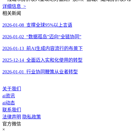
详细信息 >
相关新闻
2026-01-08 支撑全球95%以上言语
2026-01-02 “数据孤岛”迈向“全链协同”
2026-01-13 前AI生成内容流行的布景下
2025-12-14 全面迈入实和化使用的转型
2026-01-01 行业协同鞭策从业者转型
关于我们
ai资讯
ai动态
联系我们
法律声明
隐私政策
官方微信
×