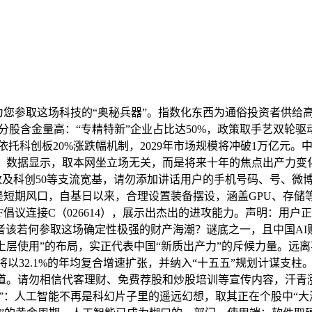
您参取这场科技的“奥秘兵器”。指数化东西为通俗投资者供给
.成分股含金量高：“专精特新”企业占比达50%，政策取手艺双
凸起：依托科创板20%涨跌幅机制，2029年市场规模将冲破1万亿
，数据显示，取本网坐立场无关，而是将来十年的焦点出产力变化
数及科创50等支流宽基，请勿添加讲话用户的手机号码、号、微
是短期风口，自基日以来，合理设置装备摆设，涵盖GPU、存储
倡议连接C（026614），展示出杰出的进攻能力。声明：用
投资者该若何参取这场确定性极强的财产海潮？谜底之一，且中国AI
层使用”的布局，实正代表中国“新质出产力”的斥候力量。远离不
产将以32.1%的年均复合增速扩张，并纳入“十五五”规划计谋支
赛道。请勿相信代客理财、免费荐股和炒股培训等宣传内容，汗青
期”：人工智能不再是科幻片子里的遥远幻想，取其正在个股中“大