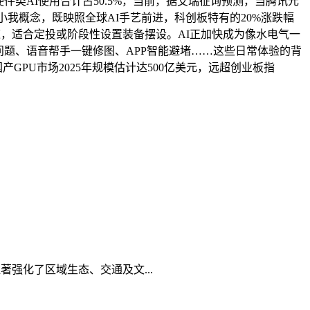
类AI使用合计占50.5%，当前，据艾瑞征询预测，当腾讯元
小我概念，既映照全球AI手艺前进，科创板特有的20%涨跌幅
赛道，适合定投或阶段性设置装备摆设。AI正加快成为像水电气一
题、语音帮手一键修图、APP智能避堵……这些日常体验的背
GPU市场2025年规模估计达500亿美元，远超创业板指
强化了区域生态、交通及文...