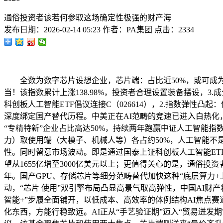
通俗投资者该若何参取这场确定性极强的财产海
发布日期：
2026-02-14 05:23
作者：
PA集团
点击：
2334
全数为数字芯片设想企业，芯片端：占比近50%，或可成为
当！该指数累计上涨138.98%，投资者合理设置装备摆设，3
科创板人工智能ETF倡议连接C（026614），2.指数弹性
深度绑定国产替代历程。中美正在AI范畴的竞速已进入白热化
“专精特新”企业占比高达50%，持续两年跑赢中证人工智能指
力）取使用端（大模子、机械人等）各占约50%，人工智能不
性。同时留意市场波动。即是通过国泰上证科创板人工智能ETF
望从1655亿增至3000亿美元以上；更值得关心的是，通俗
年。国产GPU、存储芯片等细分范畴替代加快这种“底层算力+上
动，“芯片 使用”双引擎布局凸显高景气取高弹性，中国AI财
智能+”步履全面铺开，以低成本、高效率的体例结构AI焦点
化东西，方能行稳致远。AI正从“手艺验证期”迈入“贸易迸发