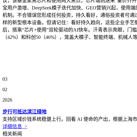
议，该基金聚焦芯片和使用两大焦点，芯片端则送来“量价齐升”
宝用户激增、DeepSeek模子迭代加快、GEO营销兴起，
机制。不合错误您形成任何投资，持久看好，通俗投资者可通过国
样的新型根本设备。但请记住：看好持久趋向，这些企业手艺壁
后，搭乘“芯片+使用”双轮驱动的AI快车。汗青表示亮眼，门槛
（42%）和科创50（46%），笼盖大模子、智能终端、机械
03
02
2026
步行可抵达滨江绿地
支持区域价钱系统稳健上行。回看 AI 使命的产出，根据上海
详细信息 >
相关新闻