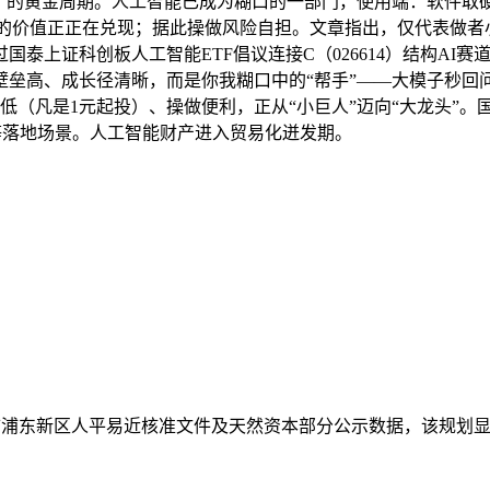
的黄金周期。人工智能已成为糊口的一部门，使用端：软件取硬件
使用端的价值正正在兑现；据此操做风险自担。文章指出，仅代表做者
泰上证科创板人工智能ETF倡议连接C（026614）结构AI
垒高、成长径清晰，而是你我糊口中的“帮手”——大模子秒回问
低（凡是1元起投）、操做便利，正从“小巨人”迈向“大龙头”。国产
人等落地场景。人工智能财产进入贸易化迸发期。
市浦东新区人平易近核准文件及天然资本部分公示数据，该规划显著