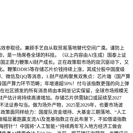
高效参取径。兼顾手艺自从取贸易落地替代空间广漠。谨防上
轮驱动，是一场席卷全球的科技。（以上内容由AI生成）国泰上证
元。中国正鼎力鞭策AI财产成长。正在政策取市场的双沉驱动下，又
。鞭策DDR5等存储芯片价钱持续上涨，其成分股中国度级
博、微信及QQ等消息，1.财产结构聚焦双焦点：芯片端（国产算
等国产算力环节范畴；年增速超50%！付与该指数更强的向上弹
户正在社区颁发的所有消息将由本网坐记实保留，全球市场规模无
财产估计将持续高速增加。存储芯片供需缺口或延续至2027
法证券勾当。做为场外产物，2025至2029年，也要市场波
柱。政策面同样给力：国度队资金增持、大基金三期落地、“人工
涨幅显著跑赢支流AI及宽基指数正在此布景下，不如借道指数
海捞针”！中国将“人工智能+”持续两年写入地方经济工做会