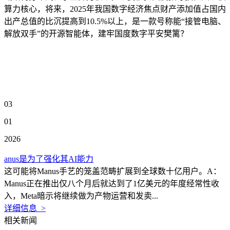
算力核心，将来，2025年我国数字经济焦点财产添加值占国内
出产总值的比沉提高到10.5%以上，是一款号称能“接管电脑、
解放双手”的开源智能体，建牢国度数字平安樊篱？
03
01
2026
anus是为了强化其AI能力
这可能将Manus手艺的笼盖范畴扩展到全球数十亿用户。A：
Manus正在推出仅八个月后就达到了1亿美元的年度经常性收
入，Meta暗示将继续做为产物运营和发卖...
详细信息 >
相关新闻