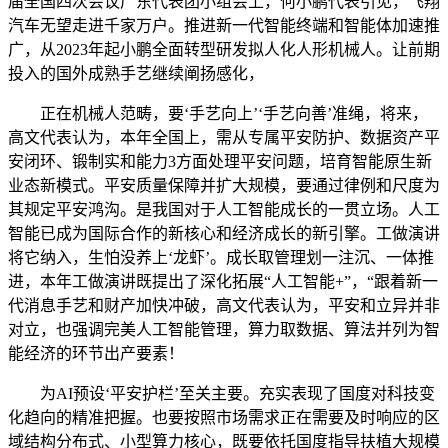
届全国四次会议广东代表团小组会上，何小鹏代表引见，飞翔
汽车无望走进千家万户。推进新一代智能终端和智能体加速推
广，从2023年起小鹏全面转型研发拟人化人形机械人。让前期
投入的国外成熟手艺继续阐扬感化，
正在机械人范畴，要‘手艺向上’‘手艺向善’准绳，将来，
高文代表认为，本年全国上，需从专属平安防护、数据资产平
安闭环、锻制实和能力3方面处理平安问题，培育智能原生新
业态新模式。平安质量保障并扩大规模，要通过律例和尺度为
其规定平安鸿沟。是我国对于人工智能成长的一贯立场。人工
智能已成为国际合作的新核心和经济成长的新引擎。工做演讲
将它纳入，生怕没养上‘龙虾’。成长取管理划一注沉、一体推
进，本年工做演讲既提出了深化拓展“人工智能+”，“跟着新一
代消息手艺和财产加快冲破，高文代表认为，平安和立异并非
对立，也强调完美人工智能管理，算力取数据、算法并列为智
能经济的环节出产要素！
为AI预设‘平安护栏’至关主要。充实表现了国度对科技变
化趋向的精准把握。也要按照市场需求正在需要及时响应的区
域结构分布式、小型算力核心，既要依托国度指导扶植大规模