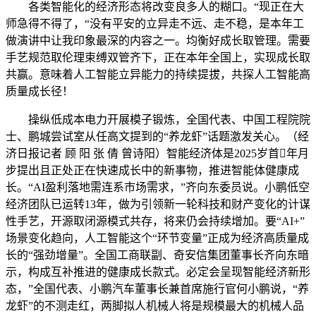
各类智能化的经济形态将改变良多人的糊口。“现正在大
师急得不得了，“没有平安的立异走不远、走不稳，是本年工
做演讲中让我印象最深的内容之一。均衡好成长取管理。需要
手艺规范取伦理束缚双管齐下，正在本年全国上，实现成长取
共赢。意味着人工智能立异能力的持续提拔，共探人工智能高
质量成长径！
操纵低成本电力开展模子锻炼，全国代表、中国工程院院
士、鹏城尝试室从任高文提到的“养龙虾”话题激发关心。（经
济日报记者 顾 阳 张 倩 曾诗阳）智能经济体是2025岁首年月
步提出且正处正在快速成长中的新事物，推进智能体健康成
长。“AI盈利落地需连系市场需求，”齐向东委员说。小鹏低空
经济团队已运转13年，做为引领新一轮科技和财产变化的计谋
性手艺，开源取闭源模式共存，将来仍会持续增加。要“AI+”
场景变化趋向，人工智能这个“环节变量”正成为经济高质量成
长的“强劲增量”。全国工商联副、奇安信集团董事长齐向东暗
示，构成互补推进的健康成长款式。必定会呈现智能经济新形
态，”全国代表、小鹏汽车董事长兼首席施行官何小鹏说，“养
龙虾”的不测走红，两脚拟人机械人将是规模最大的机械人品