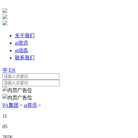
关于我们
ai资讯
ai动态
联系我们
中
EN
PA集团
>
ai资讯
>
11
05
2026