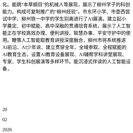
化。能跳“本草纲目”的机械人等展现，展示了柳州学子的科创
能力。构成可复制推广的“柳州经验”。市东环小学、市壶西尝
试中学、柳州铁一中学的学生别离进行了AI展演。建立起小
学奠定、初中赋能、高中深融的贯通培育系统，展示了人工智
能正在学校高效办理、便利讲授、聪慧办事、平安守护中的使
用。鞭策人工智能取教育讲授深度融合，柳州市将系统推进
AI前沿、AI少年说、建立贯穿全年、全域参取、全程赋能的
AI教育生态，设置AI教育设备展现、AI辅帮学科讲堂展现、
专家、学生科创展演等多样环节。能沉浸式伴读的人工智能设
备，
20
02
2026