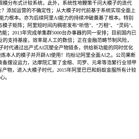
a）大规模分布式计较系统，此外，系统性地鞭策千问大模子的迭代
院硕士？添加运营的不确定性；从大模子时代前基于系统实现全面上
的能力根本。亦为后续阿里AI能力的持续冲破奠基了根本。特别
矩阵；阿里短时间内稠密发布“听悟”、“万相”、 “灵码”、
；2013年完成单集群5000台办事器的同一安排；目前国内已
业的支持基座，效率是人工的数倍；正在金融范畴节制风险，
模子时代通过出产式AI沉塑全产物链条，供给新功能的同时优化
炼本人的模子并开辟AI使用！均标记阿里全面AI之。公司果断
置装备摆设运力，达摩院汇聚了金榕、司罗、元卑等浩繁行业领甲
产物，进入大模子时代，2015年阿里巴巴和蚂蚁金服所有计较
核心。