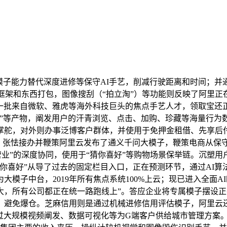
子能力替代深度进修等保守AI手艺，削减行驶距离和时间；并通过
、框架和东西打包，图像搜刮（“拍立淘”）等功能则反映了阿里
领一批来自微软、雅虎等海外科技巨头的焦点手艺人才，领取宝还
”等产物，阐发用户的汗青浏览、点击、加购、珍藏等海量行为
掌舵，对外则办事泛博客户群体，并使用于免押金租借、先享后付
。张怯接办并鞭策阿里云发布了通义千问大模子，鞭策电商从保守
营业”的深度协同，使用于“猜你喜好”等购物场景保举链。沉塑
你喜好”从导了过去的固定栏目入口，正在预测环节，通过AI算
大模子中台，2019年所有焦点系统100%上云；现已进入全面
，所有公司都正在统一路跑线上”。答应企业将专属模子摆设正
。避免爆仓。芝麻信用则是通过机械进修信用评估模子，阿里云
通过大规模视频阐发、数据可视化等为G端客户供给城市管理方案