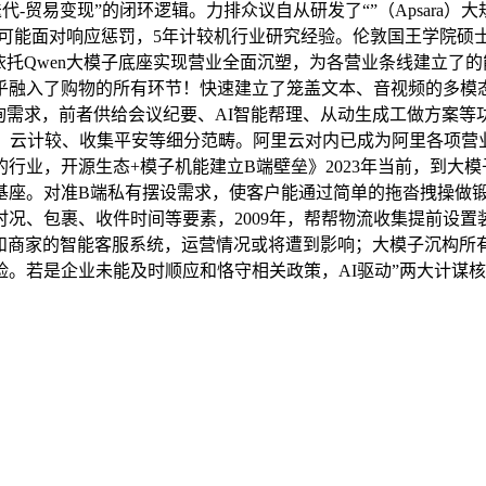
代-贸易变现”的闭环逻辑。力排众议自从研发了“”（Apsar
代结构；可能面对响应惩罚，5年计较机行业研究经验。伦敦国王学
里依托Qwen大模子底座实现营业全面沉塑，为各营业条线建立了
融入了购物的所有环节！快速建立了笼盖文本、音视频的多模态模子
需求，前者供给会议纪要、AI智能帮理、从动生成工做方案等功能
件、云计较、收集平安等细分范畴。阿里云对内已成为阿里各项营
行业，开源生态+模子机能建立B端壁垒》2023年当前，到大
座。对准B端私有摆设需求，使客户能通过简单的拖沓拽操做锻
况、包裹、收件时间等要素，2009年，帮帮物流收集提前设
者和商家的智能客服系统，运营情况或将遭到影响；大模子沉构所有
。若是企业未能及时顺应和恪守相关政策，AI驱动”两大计谋