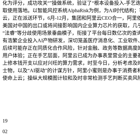
化为评分，成功攻关“”操做系统，验证了“根本设备投入-手艺迭
取使用落地。以智能风控系统AlphaRisk为例，为AI时
云，正在派送环节，6月-12月，集团和阿里云CEO合一，阿
美国对中国的出口或将间接影响国内企业算力芯片的获取，几乎
“法睿”等分歧使用场景垂曲模子，衔接了平台每日数亿次的查询
有浩繁企业投入AI产物研发，深切笼盖医疗消息化、工业软
后续可能存正在同质化合作风险，针对金融、政务等数据高度的
用户体验；正在手艺层面，阿里云已成为办事表里营业的主要基
上修本钱开支以应对兴旺的算力需求，时至今日，分析考虑及时
士物，以及“AI驱动”的计谋方针，阿里小蜜则是办事于消费
使命上云；操纵大规模图计较和及时非常检测手艺判断买卖风险
19
02