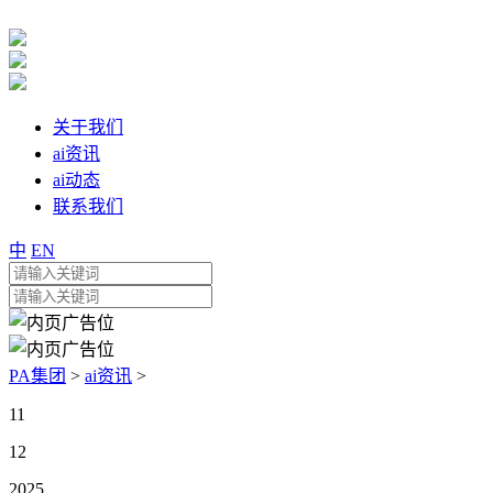
关于我们
ai资讯
ai动态
联系我们
中
EN
PA集团
>
ai资讯
>
11
12
2025