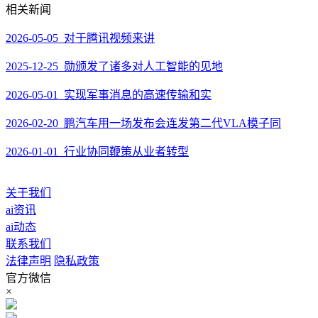
相关新闻
2026-05-05 对于腾讯视频来讲
2025-12-25 勋颁发了诸多对人工智能的见地
2026-05-01 实现军事消息的高速传输和实
2026-02-20 鹏汽车用一场发布会连发第二代VLA模子同
2026-01-01 行业协同鞭策从业者转型
关于我们
ai资讯
ai动态
联系我们
法律声明
隐私政策
官方微信
×