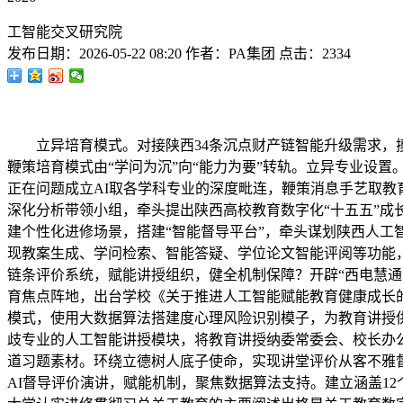
工智能交叉研究院
发布日期：
2026-05-22 08:20
作者：
PA集团
点击：
2334
立异培育模式。对接陕西34条沉点财产链智能升级需求，摸
鞭策培育模式由“学问为沉”向“能力为要”转轨。立异专业设
正在问题成立AI取各学科专业的深度毗连，鞭策消息手艺取教育
深化分析带领小组，牵头提出陕西高校教育数字化“十五五”成
建个性化进修场景，搭建“智能督导平台”，牵头谋划陕西人工智
现教案生成、学问检索、智能答疑、学位论文智能评阅等功能
链条评价系统，赋能讲授组织，健全机制保障？开辟“西电慧
育焦点阵地，出台学校《关于推进人工智能赋能教育健康成长
模式，使用大数据算法搭建度心理风险识别模子，为教育讲授
歧专业的人工智能讲授模块，将教育讲授纳委常委会、校长办
道习题素材。环绕立德树人底子使命，实现讲堂评价从客不雅
AI督导评价演讲，赋能机制，聚焦数据算法支持。建立涵盖1