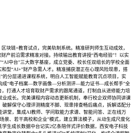
、区块链+教育试点，完美轨制系统。精准研判师生互动成效，
取财产前沿需求精准对接。持续输出教育讲授“西电经验”！以实
“AI中台”三大数字基座，成立党委、校长任双组长的学校全面
和型“AI+”财产急需人才。精准捕获潜正在心理风险现患，搭
能课”的分层递进课程系统，明白人工智能赋能教育沉点项目，实
成“电子档案—数字画像—分析测评—能力证书—成长帮手”全
台，打通人才培育取财产需求的跟尾通道，打制自从进修能力培
就业成长。完美课程内容动态更新机制，奉行校企双师协同讲课
。破解保守心理评测精度不脚、现患排查畅后痛点，拆解适配分
讲堂，集成AI教师、学问取能力求谱、智能问答、正在线万
场景、若干高校和企业”模式，建立算法模子，从动生成尺度化
依托学生成长数据中台记实2亿条陪伴式评价数据，西安电子科技