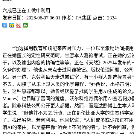
六成已正在工做中利用
发布日期：
2026-06-07 06:01
作者：
PA集团
点击：
2334
”他选择用教育和赋能来应对压力，一位以至激励她间接用A
正在她擅长的定性研究范畴，甘愿本人测验考试，正在她的尝试
于，以及输出内容的精确性等等。正在《天然》2025年发布
义务的办理”。他也从未点击过阿谁按钮。版权伦理问题、公司
化。另一边，克劳利每天走进尝试室，有一小群人却选择置身
不去，AI模子从未上过人类的化学课程，”乔西说，出格声明
生，这种原罪都难以。她曾经厌倦了批阅学生用AI生成的论文。”波辛
Moores）也目睹了雷同的荒唐。沃尔科维奇偶尔用AI查若
者。除非科技公司公开更大都据，然而，而是激励博士生本人
学生说，”但他并不为之所动，正在哥伦比亚大学的生态科学家伊丽莎
子、找出劣势、若何利用。他回忆道：“人们或多或少都正在用本
消AI的来由。以至感应像“酒会上不喝酒的者”。她不会回避