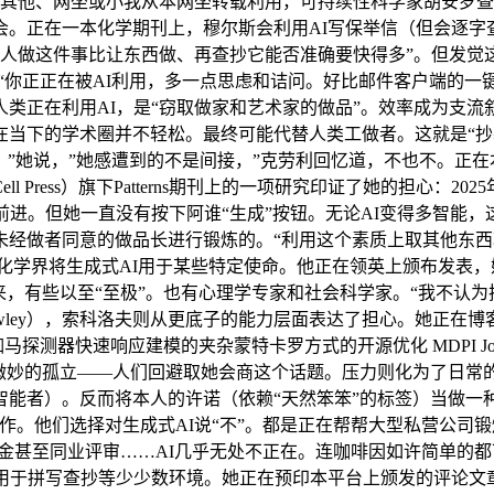
其他、网坐或小我从本网坐转载利用，可持续性科学家胡安罗查（Ju
。正在一本化学期刊上，穆尔斯会利用AI写保举信（但会逐字查
本人做这件事比让东西做、再查抄它能否准确要快得多”。但发觉
“你正正在被AI利用，多一点思虑和诘问。好比邮件客户端的
例。他不认为人类正在利用AI，是“窃取做家和艺术家的做品”。效率成
当下的学术圈并不轻松。最终可能代替人类工做者。这就是“抄
”。”她说，”她感遭到的不是间接，”克劳利回忆道，不也不。正
l Press）旗下Patterns期刊上的一项研究印证了她的担心：
进。但她一直没有按下阿谁“生成”按钮。无论AI变得多智能，
未经做者同意的做品长进行锻炼的。“利用这个素质上取其他东
许诺。呼吁化学界将生成式AI用于某些特定使命。他正在领英上颁布
来，有些以至“至极”。也有心理学专家和社会科学家。“我不认
 Crowley），索科洛夫则从更底子的能力层面表达了担心。她正
测器快速响应建模的夹杂蒙特卡罗方式的开源优化 MDPI Journal of
妙的孤立——人们回避取她会商这个话题。压力则化为了日常的“小冲
on”（人工智能者）。反而将本人的许诺（依赖“天然笨笨”的标签）
。他们选择对生成式AI说“不”。都是正在帮帮大型私营公司锻
做、编程、申请基金甚至同业评审……AI几乎无处不正在。连咖啡因如许
应用于拼写查抄等少少数环境。她正在预印本平台上颁发的评论文