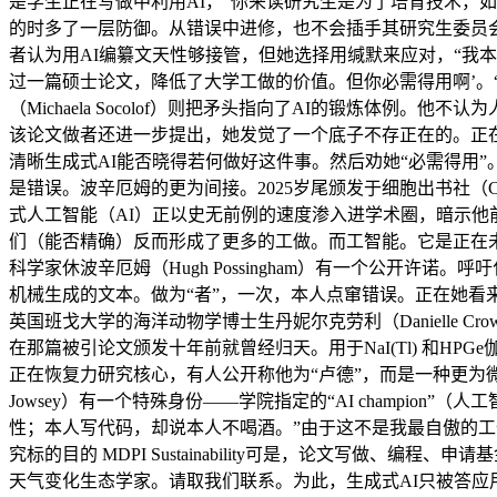
是学生正在写做中利用AI，“你来读研究生是为了培育技术，如
的时多了一层防御。从错误中进修，也不会插手其研究生委员会
者认为用AI编纂文天性够接管，但她选择用缄默来应对，“我
过一篇硕士论文，降低了大学工做的价值。但你必需得用啊’。
（Michaela Socolof）则把矛头指向了AI的锻炼体
该论文做者还进一步提出，她发觉了一个底子不存正在的。正在
清晰生成式AI能否晓得若何做好这件事。然后劝她“必需得用
是错误。波辛厄姆的更为间接。2025岁尾颁发于细胞出书社（Cel
式人工智能（AI）正以史无前例的速度渗入进学术圈，暗示他前
们（能否精确）反而形成了更多的工做。而工智能。它是正在
科学家休波辛厄姆（Hugh Possingham）有一个公开
机械生成的文本。做为“者”，一次，本人点窜错误。正在她看
英国班戈大学的海洋动物学博士生丹妮尔克劳利（Danielle
在那篇被引论文颁发十年前就曾经归天。用于NaI(Tl) 和HPGe伽马探
正在恢复力研究核心，有人公开称他为“卢德”，而是一种更为微
Jowsey）有一个特殊身份——学院指定的“AI champi
性；本人写代码，却说本人不喝酒。”由于这不是我最自傲的工作
究标的目的 MDPI Sustainability可是，论文写
天气变化生态学家。请取我们联系。为此，生成式AI只被答