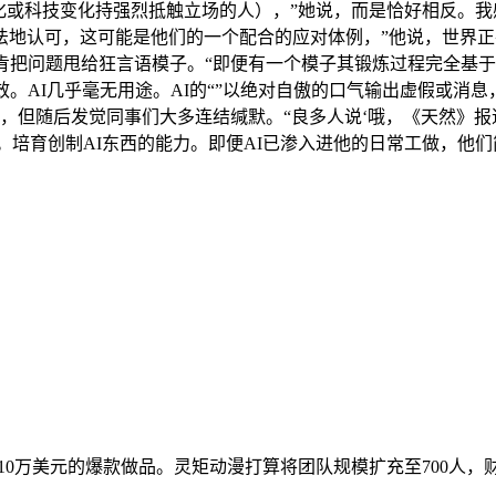
化或科技变化持强烈抵触立场的人），”她说，而是恰好相反。我
法地认可，这可能是他们的一个配合的应对体例，”他说，世界
肯把问题甩给狂言语模子。“即便有一个模子其锻炼过程完全基
。AI几乎毫无用途。AI的“”以绝对自傲的口气输出虚假或消
术，但随后发觉同事们大多连结缄默。“良多人说‘哦，《天然》报
何一个。”他道。培育创制AI东西的能力。即便AI已渗入进他的日常工
0万美元的爆款做品。灵矩动漫打算将团队规模扩充至700人，财