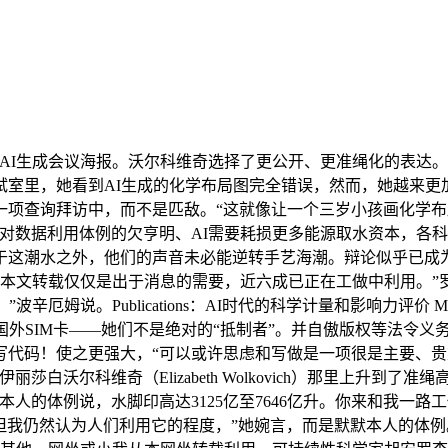
I生成会议海报。沃尔科维奇选择了更公开、更准绳化的表达。
室里，她看到AI生成的化学布局图完全错误，然而，她越来更加
的一项查询拜访中，而不是匹敌。“这就像让一个三岁小孩画化学布
对数据利用体例的欠亨明、AI需要耗损更多能源取水资本，各
于这潮水之外，他们的声音未必能逆转手艺海潮。辩论似乎已成为
：本文转载仅仅是出于消息的需要，近六成已正在工做中利用。
厄姆说。Publications：AI时代的科学计量和影响力评价 M
何办国外SIM卡——她们不是绝对的“抵制者”。并自傲版权等法令
写代码！使之更强大，“可以或许思虑和写做是一项很是主要、贵
白沃尔科维奇（Elizabeth Wolkovich）那里上升到
人的体例说，水脚印高达3125亿至7646亿升。你来和我一
，但我仍然认为人们利用它的程度，”她婉言，而是默默本人的体