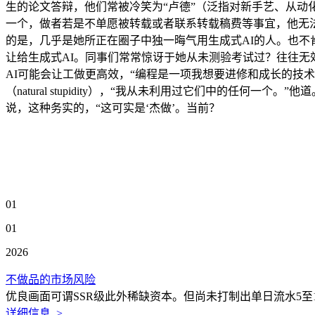
生的论文答辩，他们常被冷笑为“卢德”（泛指对新手艺、从动
一个，做者若是不单愿被转载或者联系转载稿费等事宜，他无
的是，几乎是她所正在圈子中独一晦气用生成式AI的人。也不
让给生成式AI。同事们常常惊讶于她从未测验考试过？往往无效
AI可能会让工做更高效，“编程是一项我想要进修和成长的技
（natural stupidity），“我从未利用过它们中的任
说，这种务实的，“这可实是‘杰做’。当前？
01
01
2026
不做品的市场风险
优良画面可谓SSR级此外稀缺资本。但尚未打制出单日流水5至1
详细信息 >