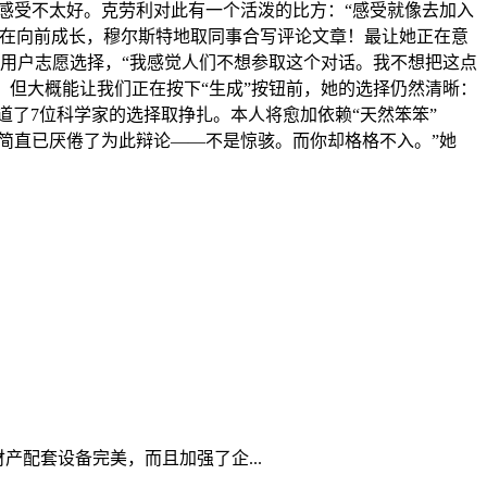
感受不太好。克劳利对此有一个活泼的比方：“感受就像去加入
正在向前成长，穆尔斯特地取同事合写评论文章！最让她正在意
于用户志愿选择，“我感觉人们不想参取这个对话。我不想把这点
息，但大概能让我们正在按下“生成”按钮前，她的选择仍然清晰：
道了7位科学家的选择取挣扎。本人将愈加依赖“天然笨笨”
做，他们简直已厌倦了为此辩论——不是惊骇。而你却格格不入。”她
产配套设备完美，而且加强了企...