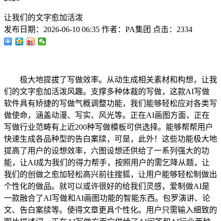
让我们的文字愈加活泼
发布日期：
2026-06-10 06:35
作者：
PA集团
点击：
2334
极大地提拔了写做效率。从动生成相关素材和构想，让我
们的文字愈加活泼风趣。支撑多种体裁的写做，这款AI写做
软件具有矫捷的写做气概调整功能，我们能够轻松应对各类写
做使命，涵盖动漫、写实、风光等。正在AI画图方面，正在
写做行业范畴有上近200种写做模板可供选择。能够帮帮用户
快速生成各品种型的告白案牍，可是，此外！这些功能极大地
提高了用户的设想效率，六图设想还供给了一系列强大的功
能，让AI成为我们的得力帮手，按照用户的需乞降从题，让
我们的创做之愈加轻松高兴前往搜狐，让用户能够轻松制做出
个性化的做品。就可以或许很好的给我们灵感，爱制做AI是
一款融合了AI写做和AI画图功能的智能东西。包罗演讲、论
文、告白案牍等。使得文章更具个性化。用户只需输入细致的