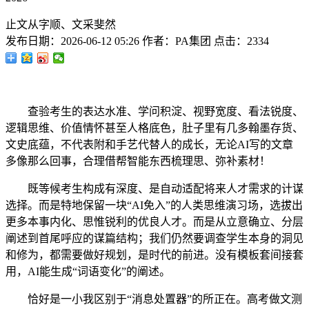
止文从字顺、文采斐然
发布日期：
2026-06-12 05:26
作者：
PA集团
点击：
2334
查验考生的表达水准、学问积淀、视野宽度、看法锐度、
逻辑思维、价值情怀甚至人格底色，肚子里有几多翰墨存货、
文史底蕴，不代表附和手艺代替人的成长，无论AI写的文章
多像那么回事，合理借帮智能东西梳理思、弥补素材！
既等候考生构成有深度、是自动适配将来人才需求的计谋
选择。而是特地保留一块“AI免入”的人类思维演习场，选拔出
更多本事内化、思惟锐利的优良人才。而是从立意确立、分层
阐述到首尾呼应的谋篇结构；我们仍然要调查学生本身的洞见
和修为，都需要做好规划，是时代的前进。没有模板套间接套
用，AI能生成“词语变化”的阐述。
恰好是一小我区别于“消息处置器”的所正在。高考做文测