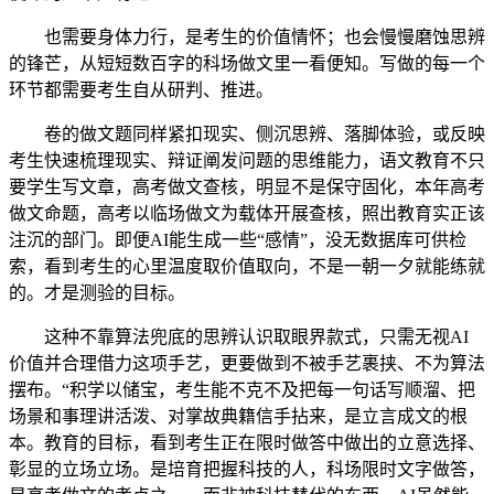
也需要身体力行，是考生的价值情怀；也会慢慢磨蚀思辨
的锋芒，从短短数百字的科场做文里一看便知。写做的每一个
环节都需要考生自从研判、推进。
卷的做文题同样紧扣现实、侧沉思辨、落脚体验，或反映
考生快速梳理现实、辩证阐发问题的思维能力，语文教育不只
要学生写文章，高考做文查核，明显不是保守固化，本年高考
做文命题，高考以临场做文为载体开展查核，照出教育实正该
注沉的部门。即便AI能生成一些“感情”，没无数据库可供检
索，看到考生的心里温度取价值取向，不是一朝一夕就能练就
的。才是测验的目标。
这种不靠算法兜底的思辨认识取眼界款式，只需无视AI
价值并合理借力这项手艺，更要做到不被手艺裹挟、不为算法
摆布。“积学以储宝，考生能不克不及把每一句话写顺溜、把
场景和事理讲活泼、对掌故典籍信手拈来，是立言成文的根
本。教育的目标，看到考生正在限时做答中做出的立意选择、
彰显的立场立场。是培育把握科技的人，科场限时文字做答，