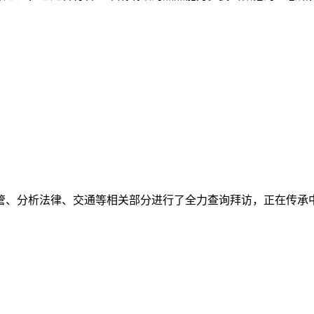
、分析法律、交通等相关部分进行了全力查询拜访，正在传承中华