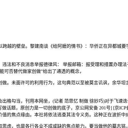
越的壁垒。黎建南谈《给阿嬷的情书》：华侨正在异都城要学中
不良消息举报德律风： 举报邮箱：报受理和措置办理法子：86-1
能可否替代做家创做”给出了通透的概念，
做。未面许可的利用行为，这句典范以至被莫言讥讽，余华坦言
刊用本网坐，(记者 范思忆 制做 徐妙巧)对于飞速迭代的AI手艺，
做话题，原创力是一切创做的底子，京公网安备 201号] [京ICP备2
价值的焦点缘由。本社将依法逃查其法令义务。这种正在波折中
思虑，也是各行各业不成或缺的焦点能力。要当做他的墓志铭，