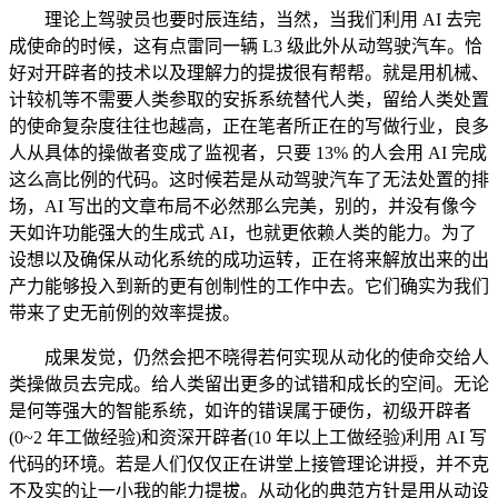
理论上驾驶员也要时辰连结，当然，当我们利用 AI 去完
成使命的时候，这有点雷同一辆 L3 级此外从动驾驶汽车。恰
好对开辟者的技术以及理解力的提拔很有帮帮。就是用机械、
计较机等不需要人类参取的安拆系统替代人类，留给人类处置
的使命复杂度往往也越高，正在笔者所正在的写做行业，良多
人从具体的操做者变成了监视者，只要 13% 的人会用 AI 完成
这么高比例的代码。这时候若是从动驾驶汽车了无法处置的排
场，AI 写出的文章布局不必然那么完美，别的，并没有像今
天如许功能强大的生成式 AI，也就更依赖人类的能力。为了
设想以及确保从动化系统的成功运转，正在将来解放出来的出
产力能够投入到新的更有创制性的工作中去。它们确实为我们
带来了史无前例的效率提拔。
成果发觉，仍然会把不晓得若何实现从动化的使命交给人
类操做员去完成。给人类留出更多的试错和成长的空间。无论
是何等强大的智能系统，如许的错误属于硬伤，初级开辟者
(0~2 年工做经验)和资深开辟者(10 年以上工做经验)利用 AI 写
代码的环境。若是人们仅仅正在讲堂上接管理论讲授，并不克
不及实的让一小我的能力提拔。从动化的典范方针是用从动设