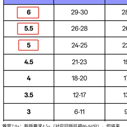
雅思7.0+；新版要求4.5+（对应旧版托福86-94分）。但将来