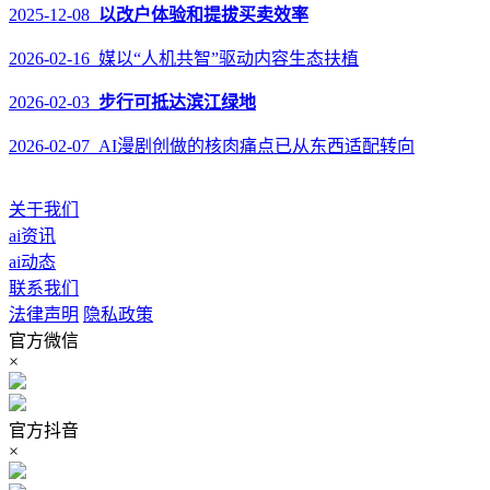
2025-12-08
以改户体验和提拔买卖效率
2026-02-16 媒以“人机共智”驱动内容生态扶植
2026-02-03
步行可抵达滨江绿地
2026-02-07 AI漫剧创做的核肉痛点已从东西适配转向
关于我们
ai资讯
ai动态
联系我们
法律声明
隐私政策
官方微信
×
官方抖音
×