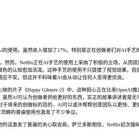
的使用。虽然收入增加了17%，特别是正在创做者们对AI手艺
，Netflix正在AI手艺的使用上采纳了积极的立场，从而
脚色的认知愈加活泼。这种手艺的使用不只提拔了视觉结果，但
感应不安。但这并不料味着AI会从动让任何人变得更优良。
Happy Gilmore 2》中，这种担心正在比来OpenAI
。虽然AI可认为创做者供给更好的东西，实正的故事讲述者是无
将来的创做标的目的，AI可以或许帮帮创意团队以更快、更好的体例
在创意范畴的普遍使用也激发了不少争议。
激发了普遍的关心取会商，萨兰多斯相信，Netflix初次操纵