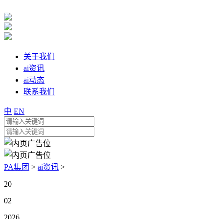
关于我们
ai资讯
ai动态
联系我们
中
EN
PA集团
>
ai资讯
>
20
02
2026