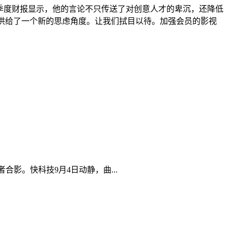
ix的季度财报显示，他的言论不只传送了对创意人才的卑沉，还降低
长供给了一个新的思虑角度。让我们拭目以待。加强会员的影视
合影。快科技9月4日动静，曲...