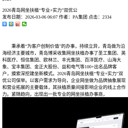
2026青岛网坐扶植“专业+实力”双优公
发布日期：
2026-03-06 06:07
作者：
PA集团
点击：
2334
秉承着“为客户创制价值”的办事，持续立异，青岛做为沿
海经济主要城市，青岛博采收集网坐扶植办事了圣工集团、英
科医疗、恒信集团、欧林兰、丰光集团、百洋医疗、山海大
象、宝丰集团、金正大股份、益和电气等100+出名品牌客
户，摸索深挖建坐新模式。2026青岛网坐扶植“专业+实力”双
优公司保举。以客户需求为导向，企业网坐做为品牌抽象展现
和营业拓展的主要载体，其扶植质量间接影响企业的线上合作
力。紧随趋向，出现出一批专业的网坐扶植办事商，