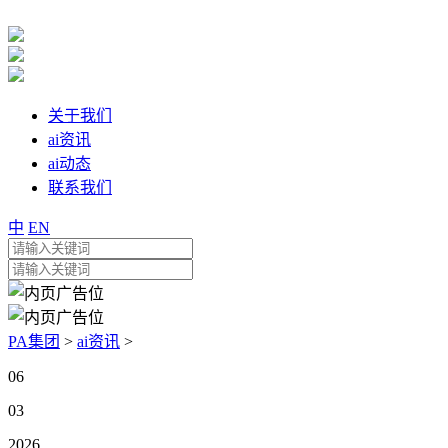
关于我们
ai资讯
ai动态
联系我们
中
EN
PA集团
>
ai资讯
>
06
03
2026