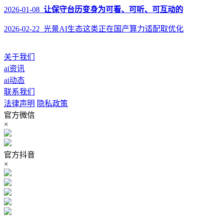
2026-01-08
让保守台历变身为可看、可听、可互动的
2026-02-22 光景AI生态这类正在国产算力适配取优化
关于我们
ai资讯
ai动态
联系我们
法律声明
隐私政策
官方微信
×
官方抖音
×