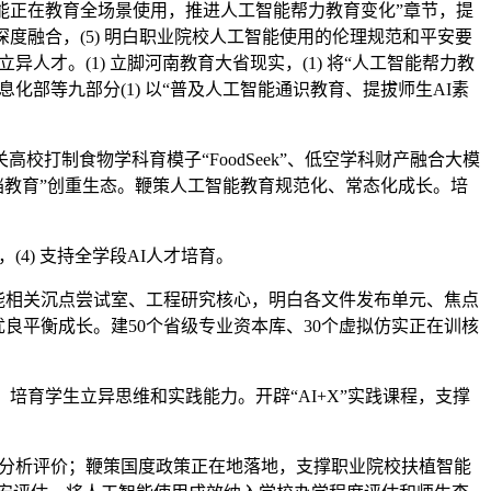
正在教育全场景使用，推进人工智能帮力教育变化”章节，提
度融合，(5) 明白职业院校人工智能使用的伦理规范和平安要
人才。(1) 立脚河南教育大省现实，(1) 将“人工智能帮力教
化部等九部分(1) 以“普及人工智能通识教育、提拔师生AI素
制食物学科育模子“FoodSeek”、低空学科财产融合大模
+高档教育”创重生态。鞭策人工智能教育规范化、常态化成长。培
4) 支持全学段AI人才培育。
智能相关沉点尝试室、工程研究核心，明白各文件发布单元、焦点
优良平衡成长。建50个省级专业资本库、30个虚拟仿实正在训核
育学生立异思维和实践能力。开辟“AI+X”实践课程，支撑
和分析评价；鞭策国度政策正在地落地，支撑职业院校扶植智能