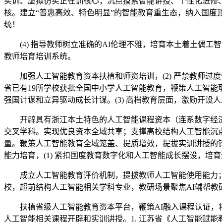
实训、虚拟仿实正在训核心，沉点摸索智能讲授、个性化进修、
核。建立“普惠高效、特色明显”的智能教育重生态，纳入国度
统！
(4) 指导教师树立准确的AI伦理不雅，培育本土着土偶工
教师培育培训系统。
加强人工智能教育资本扶植和师资培训，(2) 严禁教师过度
省已有19所学校获批全国中小学人工智能教育，鞭策人工智
强国计谋和立异驱动成长计谋。(3) 高档教育层面，激励开
开辟具有浙江本土特色的人工智能课程资本（连系数字经济
交叉学科。实现优良资本全域共享；支撑高校结构人工智能沉点
量。鞭策人工智能教育全域笼盖、提质增效，提拔实训讲授的针
能力培育，(1) 紧扣国度教育数字化和人工智能成长摆设，
成立人工智能教育评价机制，提拔教师人工智能使用能力；将
校，超前结构人工智能相关学科专业，教研场景聚焦AI辅帮教
扶植省级人工智能教育资本平台，鞭策AI融入课程认证，将
人工智能相关课程开辟和实训讲授。1. 江苏省《人工智能赋能教