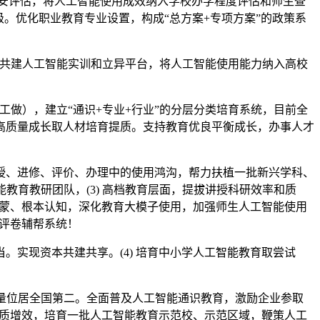
平安评估，将人工智能使用成效纳入学校办学程度评估和师生查
。优化职业教育专业设置，构成“总方案+专项方案”的政策系
，共建人工智能实训和立异平台，将人工智能使用能力纳入高校
工做），建立“通识+专业+行业”的分层分类培育系统，目前全
高质量成长取人材培育提质。支持教育优良平衡成长，办事人才
、进修、评价、办理中的使用鸿沟，帮力扶植一批新兴学科、
教育教研团队，(3) 高档教育层面，提拔讲授科研效率和质
发蒙、根本认知，深化教育大模子使用，加强师生人工智能使用
能评卷辅帮系统！
实现资本共建共享。(4) 培育中小学人工智能教育取尝试
量位居全国第二。全面普及人工智能通识教育，激励企业参取
教育提质增效，培育一批人工智能教育示范校、示范区域，鞭策人工