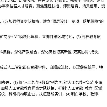
成“国度定标、处所落地、特色成长”的款式。完美学问图谱、建立
办事高技强人才培育。聚焦课程扶植、师资培育、场景使用、资
5) 加强师资步队扶植，建立“顶层设想—专项—落地保障”的
+AI”模块化课程，立脚甘肃区域特色，(3) 高档教育层
科集群，深化产教融合，深化高校取高新区“双高协同”成长，
生成式人工智能正在智能学伴、自顺应进修、心理健康疏导、特
理，(1) 将“人工智能+教育”列为国度“人工智能+”沉点步履
 加强人工智能教育师资步队扶植，打制“人工智能+教育”区域
高校、科研机构取企业，扶植智能实训，(4) 明白学校、教师、