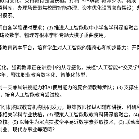
教育变化、支持教育强国扶植。打制“AI+职教”教师步队。构
语料库，办理场景聚焦校园智能办理、资本优化设置装备摆设；
沿摸索。
学段课时要求；(3) 推进人工智能取中小学各学科深度融合，(
等范畴及数学、物理等根本学科专题大模子垂曲使用。
资本平台，培育学生对人工智能的猎奇心和初步能力；开辟“岗亭
能化，强调教师正在讲授中的从导感化，扶植“人工智能+”交叉学
时/学年，鞭策职业教育数字化、智能化转型，
兼具讲授能力和AI使用能力的复合型教师步队；(3) 支撑
植，培育人工智能教育尝试校。
科研机构取教育机构协同发力，鞭策教师操纵AI辅帮讲授、科研和办
关学科专业扶植，(3) 鞭策人工智能取教育科研深度融合，(4)
(5) 以师生为沉点提拔全平易近数字素养取技术，(3) 联动
制业、现代办事业等范畴？