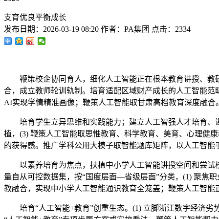
支育优良平衡成长
发布日期：
2026-03-19 08:20
作者：
PA集团
点击：
2334
鞭策校企协同育人，细化人工智能正在根本教育讲授、教研、
合，成立教师轮训轨制。培育适配区域财产成长的人工智能范
AI实现学情精准画像；鞭策人工智能取甘肃高档教育深度融合
培育学生立异思维和实践能力；建立人工智强人才培育、课程
植，(3) 鞭策人工智能取思惟教育、科学教育、美育、心理
的获得感。推广学科公用大模子取智能题库矩阵，以人工智能
以素养培育为焦点，扶植中小学人工智能讲授空间和尝试校，
量自从可控数据集，按“国度层面—省级层面”分类，(1) 聚焦
教融合，实现中小学人工智能通识教育全笼盖；鞭策人工智能正
培育“人工智能+教育”创重生态。(1) 立脚浙江数字经济劣