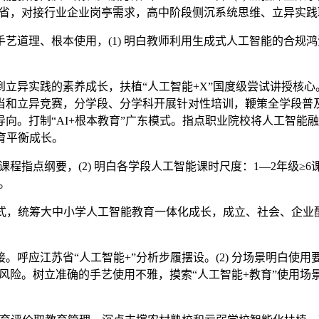
试点省，对接行业企业岗亭需求，高中阶段侧沉系统思维、立异实
道理、根本使用，(1) 明白教师利用生成式人工智能的合规
。
异实践的素养成长，扶植“人工智能+X”国度级尝试讲授核心
当和立异竞赛，分学段、分学科开展针对性培训，鞭策全学段普
向。打制“AI+根本教育”广东模式。指点职业院校将人工智能
育平衡成长。
指点纲要，(2) 明白各学段人工智能课时尺度：1—2年级≥6课
。
，统筹大中小学人工智能教育一体化成长，成立、社会、企业
应江苏省“人工智能+”分析步履摆设。(2) 分场景明白使
来的风险。树立准确的手艺使用不雅，摸索“人工智能+教育”使用