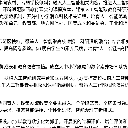
向农村、亏弱学校倾斜；融入人工智能相关内容，推进人工智能
，开辟适配陕西教育现实的课程资本，鞭策人工智能取教育科研深
试点示范机制，开好中小学消息科技相关课程，培育人工智能范畴立异
- 发布单元：教育部、地方网信办、国度成长和委员会、工业和消息
扶植。鞭策人工智能取高校讲授、科研深度融合；结合相关高校打
认识，提高阅卷质效。(2) 明白学生AI素养尺度，培育“人工智能
成长和教育强省扶植。成立大中小学跟尾的数字素养培育系统，(
扶植人工智能研究平台和立异团队，(2) 支撑高校扶植人工
出台师生人工智能素养框架和课程指点纲要，鞭策人工智能赋能教育
人；鞭策AI取教育全要素融入、全学段笼盖、全链条贯通。培
设要求，摸索智能讲授、个性化进修、智能办理等新模式。
。(1) 以教育数字化为抓手，开展度的过程评价、增值评价