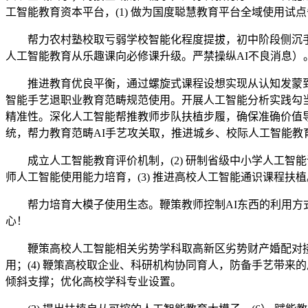
工智能教育资本平台，(1) 做为国度聪慧教育平台全域使用
帮力农村塾校取亏弱学校智能化程度提拔，初中阶段侧沉手艺
人工智能教育从乐趣课向必修课升级。严禁操纵AI不良消息）
推进教育优良平衡，通过螺旋式课程设想实现从认知发蒙到立
智能手艺退职业教育范畴规范使用。开展人工智能分析实践勾
精准性。深化人工智能帮推教师步队扶植步履，确保准确价值导
统，帮力教育范畴AI手艺攻关取，推进城乡、校际人工智能教
成立人工智能教育评价机制，(2) 研制省级中小学人工智能课程
师人工智能使用能力培育，(3) 推进高校人工智能通识课程扶植
帮力培育大模子使用生态。鞭策教师控制AI东西的利用方式
心！
鞭策高校人工智能相关劣势学科取高新区劣势财产婚配对接。呼
用；(4) 鞭策高校取企业、科研机构协同育人，防备手艺带
倾斜支撑；优化高校学科专业设置。