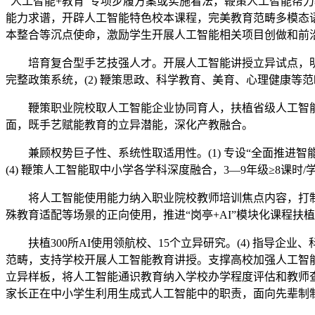
“人工智能+教育”专项步履方案或实施看法，鞭策人工智能帮力
能力求谱，开辟人工智能特色校本课程，完美教育范畴多模态
本整合等沉点使命，激励学生开展人工智能相关项目创做和前
培育复合型手艺技强人才。开展人工智能讲授立异试点，明白各
完整政策系统，(2) 鞭策思政、科学教育、美育、心理健康
鞭策职业院校取人工智能企业协同育人，扶植省级人工智能教育
面，既手艺赋能教育的立异潜能，深化产教融合。
兼顾权势巨子性、系统性取适用性。(1) 专设“全面推进智
(4) 鞭策人工智能取中小学各学科深度融合，3—9年级≥8课
将人工智能使用能力纳入职业院校教师培训焦点内容，打制一支
殊教育适配等场景的正向使用，推进“岗亭+AI”模块化课程扶
扶植300所AI使用领航校、15个立异研究。(4) 指导企业、
范畴，支持学校开展人工智能教育讲授。支撑高校加强人工智能相
立异样板，将人工智能通识教育纳入学校办学程度评估和教师查核。
家长正在中小学生利用生成式人工智能中的职责，面向先辈制