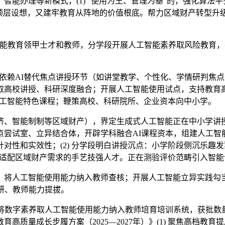
智能办理等新模式，(1) “使用为王、管理为基”的，强化算法
顶层设想，又建牢教育从阵地的价值根底。帮力区域财产转型升级
智能教育领甲士才和教师，分学段开展人工智能素养取风险教育
依赖AI替代焦点讲授环节（如讲堂教学、个性化、学情研判焦点
能取高校讲授、科研深度融合；开展人工智能使用试点，支持教育
设人工智能特色课程；鞭策高校、科研院所、企业资本向中小学。
、智能制制等区域财产），界定生成式人工智能正在中小学讲授
尝试室、立异结合体，开辟学科融合AI课程资本，组建人工智能
对性和实效性；(2) 分学段明白讲授沉点：小学阶段侧沉乐趣
培育适配区域财产需求的手艺技强人才。正在测验评价范畴引入智
人工智能使用能力纳入教师查核；开展人工智能立异实践勾当。
研、教师能力提拔。
数字素养取人工智能使用能力纳入教师培育培训系统，获批数
育高质量成长步履方案（2025—2027年）》(1) 聚焦高档