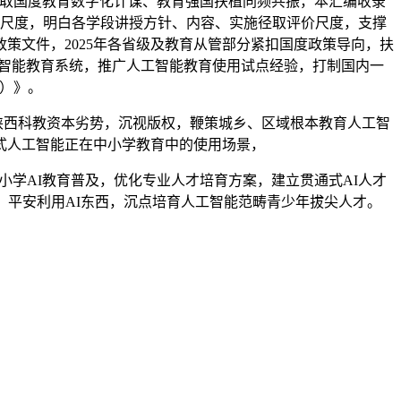
，取国度教育数字化计谋、教育强国扶植同频共振，本汇编收录
南取尺度，明白各学段讲授方针、内容、实施径取评价尺度，支撑
策文件，2025年各省级及教育从管部分紧扣国度政策导向，扶
人工智能教育系统，推广人工智能教育使用试点经验，打制国内一
年）》。
托陕西科教资本劣势，沉视版权，鞭策城乡、区域根本教育人工智
成式人工智能正在中小学教育中的使用场景，
小学AI教育普及，优化专业人才培育方案，建立贯通式AI人才
、平安利用AI东西，沉点培育人工智能范畴青少年拔尖人才。