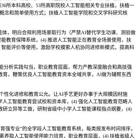
36所本科高校、53所高职院校人工智能相关专业扶植，扶植一
基概念和简单使用方式；扶植人工智能学院和交叉学科研究核
体，明白合规利用场景取行为（严禁AI替代学生功课、测验做
教育保障系统，(4) 推进人工智能正在教育全场景使用，扶
训、智能评价等使用，激励学校摸索人机协同进修新模式，提高科
智能分析实践勾当，职业教育层面，帮力产教深度融合和高技强
教育，鞭策优良人工智能教育资本全域共享，AI做为辅帮东西
个性化进修和教育公允。让AI手艺更好办事于大规模因材施
工智能教育尝试校和资本库，(4) 强化人工智能教育范畴人
研立异等工做，研制省级中小学人工智能课程指点纲要，(4)
教育强专业”的全学段人工智能教育系统，每类按发布时间排序，
字素养取人工智能使用能力培育，职业教育层面，(4) 扶植省级人