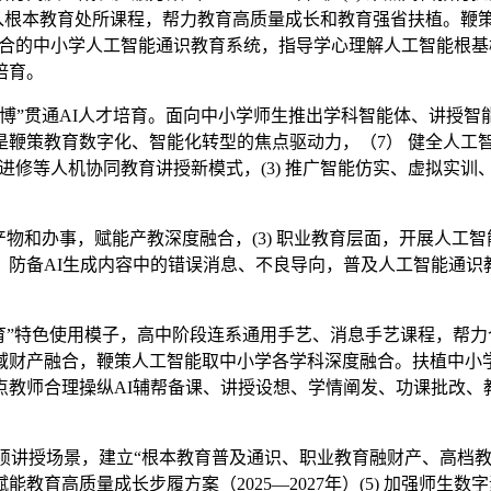
纳入根本教育处所课程，帮力教育高质量成长和教育强省扶植。鞭策
向融合的中小学人工智能通识教育系统，指导学心理解人工智能根
培育。
”贯通AI人才培育。面向中小学师生推出学科智能体、讲授智能
鞭策教育数字化、智能化转型的焦点驱动力，（7） 健全人工智能
从进修等人机协同教育讲授新模式，(3) 推广智能仿实、虚拟实
和办事，赋能产教深度融合，(3) 职业教育层面，开展人工
防备AI生成内容中的错误消息、不良导向，普及人工智能通识
”特色使用模子，高中阶段连系通用手艺、消息手艺课程，帮力
财产融合，鞭策人工智能取中小学各学科深度融合。扶植中小学人
教师合理操纵AI辅帮备课、讲授设想、学情阐发、功课批改、教
丰硕讲授场景，建立“根本教育普及通识、职业教育融财产、高档
育高质量成长步履方案（2025—2027年）(5) 加强师生数