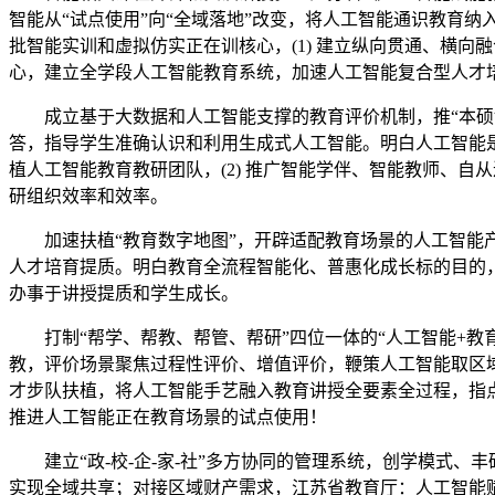
智能从“试点使用”向“全域落地”改变，将人工智能通识教育
批智能实训和虚拟仿实正在训核心，(1) 建立纵向贯通、横
心，建立全学段人工智能教育系统，加速人工智能复合型人才
成立基于大数据和人工智能支撑的教育评价机制，推“本硕博
答，指导学生准确认识和利用生成式人工智能。明白人工智能是
植人工智能教育教研团队，(2) 推广智能学伴、智能教师、自
研组织效率和效率。
加速扶植“教育数字地图”，开辟适配教育场景的人工智能产物
人才培育提质。明白教育全流程智能化、普惠化成长标的目的，
办事于讲授提质和学生成长。
打制“帮学、帮教、帮管、帮研”四位一体的“人工智能+教育
教，评价场景聚焦过程性评价、增值评价，鞭策人工智能取区域
才步队扶植，将人工智能手艺融入教育讲授全要素全过程，指点
推进人工智能正在教育场景的试点使用！
建立“政-校-企-家-社”多方协同的管理系统，创学模式、
实现全域共享；对接区域财产需求，江苏省教育厅：人工智能赋能教