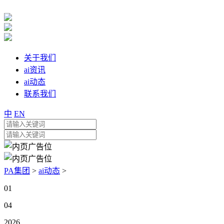
关于我们
ai资讯
ai动态
联系我们
中
EN
PA集团
>
ai动态
>
01
04
2026