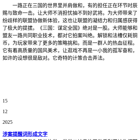
一路正在三国的世界里并肩做和，有的担任正在环节时辰
赐与致命一击。让大师不消担忧抽不到好武将。为大师带来了
纷歧样的联盟协做新体验，这也让联盟的凝结力和归属感获得
了极大的提拔。《三国：谋定全国》绝对是一股。大师能够和
盟友一路共同职业技术，都对它拍案叫绝。解锁和法槽仅耗铜
币，为玩家带来了更多的策略挑和。而是一群人的热血征程。
它有着高质量的国风美术，让逛戏不再是一小我的孤军奋和，
如许的设想很是敌对。它奇特的计策合击弄法。
15
12
2025
涉案提醒词形成文字